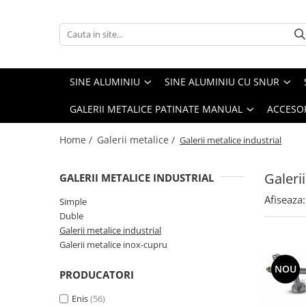
Sine aluminiu
Sine aluminiu cu snur
Galerii cu canal de culisare
Galerii metalice
Galerii metalice patinate manual
Accesorii sine, galerii, perdele
Storuri romane
Sine aluminiu 1 canal
Sine 1 canal cu snur
Simple
Simple
Simple
Accesorii sine
Componente storuri romane
SINE ALUMINIU
SINE ALUMINIU CU SNUR
Sine aluminiu 2 canale
Sine 2 canale cu snur
Duble
Duble
Duble
Accesorii galerii
Sistem aluminiu stor roman
cassette
GALERII METALICE PATINATE MANUAL
ACCESOR
Galerii metalice industrial
Accesorii perdele si draperii
Galerii metalice inox-cupru
Home /
Galerii metalice /
Galerii metalice industrial
Galeri
GALERII METALICE INDUSTRIAL
Afiseaza:
Simple
Duble
Galerii metalice industrial
Galerii metalice inox-cupru
NOU
PRODUCATORI
Enis
(56)