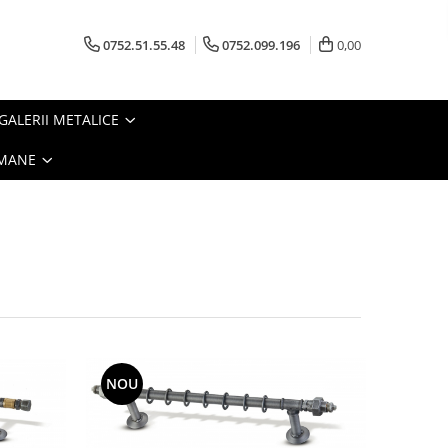
0752.51.55.48
0752.099.196
0,00
GALERII METALICE
OMANE
NOU