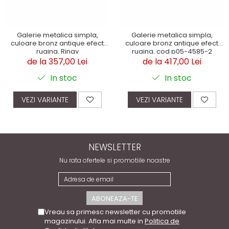
Galerie metalica simpla,
Galerie metalica simpla,
culoare bronz antique efect
culoare bronz antique efect
rugina, Ringy
rugina, cod p05-4585-2
de la 357,00 Lei
de la 417,00 Lei
In stoc
In stoc
VEZI VARIANTE
VEZI VARIANTE
NEWSLETTER
Nu rata ofertele si promotiile noastre
Vreau sa primesc newsletter cu promotiile
magazinului. Afla mai multe in
Politica de