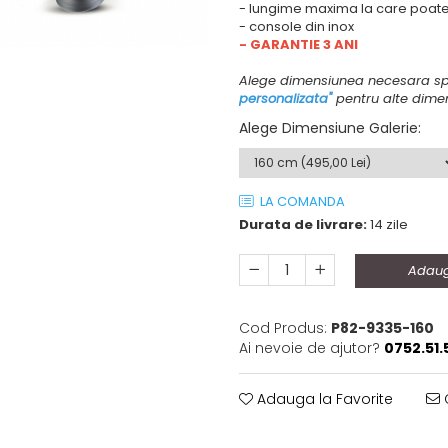
- lungime maxima la care poate 
- console din inox
- GARANTIE 3 ANI
Alege dimensiunea necesara sp
personalizata"
pentru alte dimen
Alege Dimensiune Galerie
:
LA COMANDA
Durata de livrare:
14 zile
Adaug
Cod Produs:
P82-9335-160
Ai nevoie de ajutor?
0752.51.
Adauga la Favorite
C