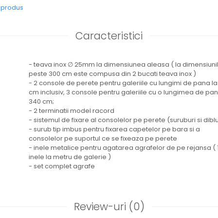
e produs
Caracteristici
- teava inox ∅ 25mm la dimensiunea aleasa ( la dimensiuni
peste 300 cm este compusa din 2 bucati teava inox )
- 2 console de perete pentru galeriile cu lungimi de pana l
cm inclusiv, 3 console pentru galeriile cu o lungimea de pan
340 cm;
- 2 terminatii model racord
- sistemul de fixare al consolelor pe perete (suruburi si diblu
- surub tip imbus pentru fixarea capetelor pe bara si a
consolelor pe suportul ce se fixeaza pe perete
- inele metalice pentru agatarea agrafelor de pe rejansa ( 
inele la metru de galerie )
- set complet agrafe
Review-uri
(0)