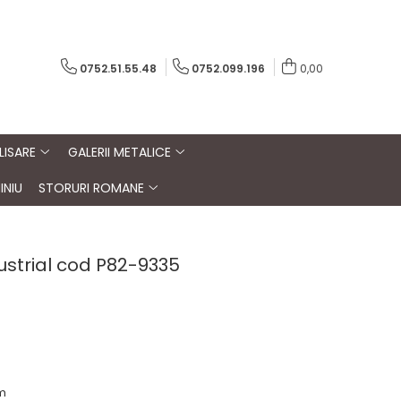
0752.51.55.48
0752.099.196
0,00
LISARE
GALERII METALICE
INIU
STORURI ROMANE
ustrial cod P82-9335
m