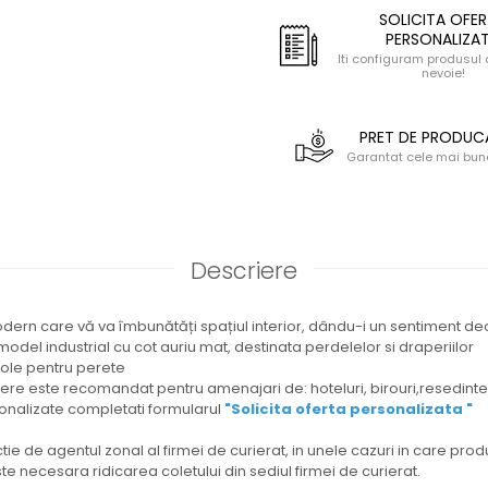
SOLICITA OFE
PERSONALIZA
Iti configuram produsul 
nevoie!
PRET DE PRODU
Garantat cele mai bune
Descriere
ern care vă va îmbunătăți spațiul interior, dându-i un sentiment deos
model industrial cu cot auriu mat, destinata perdelelor si draperiilor
sole pentru perete
ere este recomandat pentru amenajari de: hoteluri, birouri,resedinte,
onalizate completati formularul
"Solicita oferta personalizata "
ctie de agentul zonal al firmei de curierat, in unele cazuri in care pr
 necesara ridicarea coletului din sediul firmei de curierat.