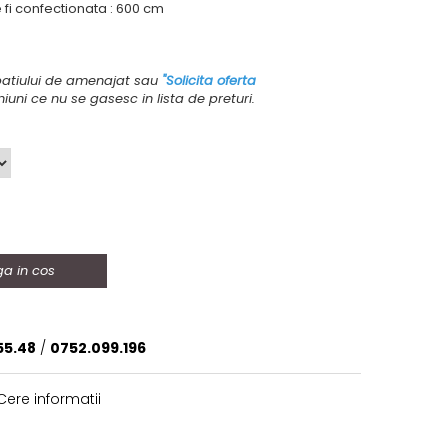
fi confectionata : 600 cm
atiului de amenajat sau
"Solicita oferta
iuni ce nu se gasesc in lista de preturi.
a in cos
55.48
/
0752.099.196
ere informatii