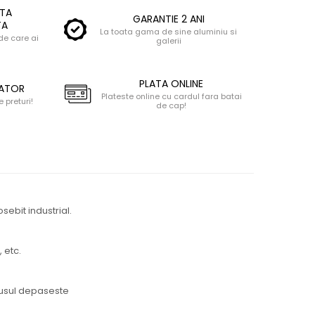
RTA
GARANTIE 2 ANI
TA
La toata gama de sine aluminiu si
de care ai
galerii
PLATA ONLINE
CATOR
Plateste online cu cardul fara batai
 preturi!
de cap!
ebit industrial.
 etc.
odusul depaseste