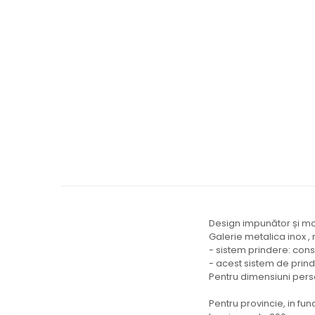
Design impunător și mod
Galerie metalica inox , 
- sistem prindere: con
- acest sistem de prind
Pentru dimensiuni pers
Pentru provincie, in fun