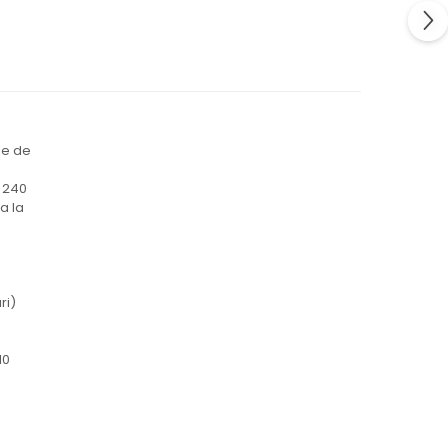
le de
a 240
a la
ri)
10