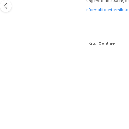
lungimea de 300cm, este
Informatii conformitat
Kitul Contine: