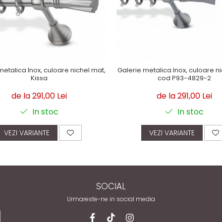
metalica Inox, culoare nichel mat,
Galerie metalica Inox, culoare n
Kissa
cod P93-4829-2
de la 291,00 Lei
de la 291,00 Lei
In stoc
In stoc
VEZI VARIANTE
VEZI VARIANTE
SOCIAL
Urmareste-ne in social media