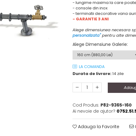
- lungime maxima la care poate 
- console din inox
- terminatii decorative vana aur
- GARANTIE 3 ANI
Alege dimensiunea necesara sp
personalizata"
pentru alte dimen
Alege Dimensiune Galerie
:
LA COMANDA
Durata de livrare:
14 zile
Adaug
Cod Produs:
P82-9365-160
Ai nevoie de ajutor?
0752.51.
Adauga la Favorite
C