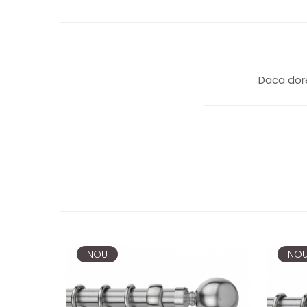
Daca dore
NOU
NO