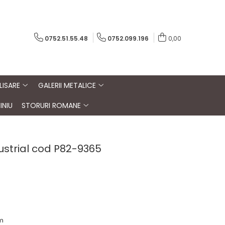
0752.51.55.48
0752.099.196
0,00
LISARE
GALERII METALICE
INIU
STORURI ROMANE
ustrial cod P82-9365
m