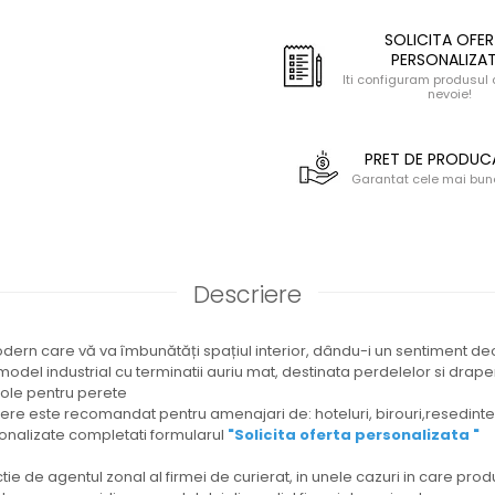
SOLICITA OFE
PERSONALIZA
Iti configuram produsul 
nevoie!
PRET DE PRODU
Garantat cele mai bune
Descriere
ern care vă va îmbunătăți spațiul interior, dându-i un sentiment deos
model industrial cu terminatii auriu mat, destinata perdelelor si draper
sole pentru perete
ere este recomandat pentru amenajari de: hoteluri, birouri,resedinte,
onalizate completati formularul
"Solicita oferta personalizata "
ctie de agentul zonal al firmei de curierat, in unele cazuri in care pr