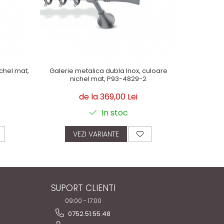
NOU
ichel mat,
Galerie metalica dubla Inox, culoare
Galerie 
nichel mat, P93-4829-2
de la 369,00 Lei
In stoc
VEZI VARIANTE
V
SUPORT CLIENTI
09:00 - 17:00
0752.51.55.48