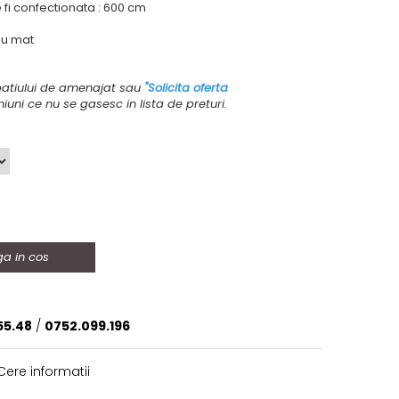
fi confectionata : 600 cm
iu mat
atiului de amenajat sau
"Solicita oferta
iuni ce nu se gasesc in lista de preturi.
a in cos
55.48
/
0752.099.196
ere informatii