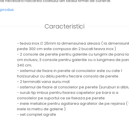
 necesara ridicarea coletului din sediul firmei de curierat.
e produs
Caracteristici
- teava inox ∅ 25mm la dimensiunea aleasa ( la dimensiuni
peste 300 cm este compusa din 2 bucati teava inox )
- 2 console de perete pentru galeriile cu lungimi de pana l
cm inclusiv, 3 console pentru galeriile cu o lungimea de pan
340 cm;
- sistemul de fixare in perete al consolelor este cu cate 1
holzsurubur cu diblu pentru fiecare consola de perete.
- 2 terminatii vana auriu mat
- sistemul de fixare al consolelor pe perete (suruburi si diblu
- surub tip imbus pentru fixarea capetelor pe bara si a
consolelor pe suportul ce se fixeaza pe perete
- inele metalice pentru agatarea agrafelor de pe rejansa ( 
inele la metru de galerie )
- set complet agrafe