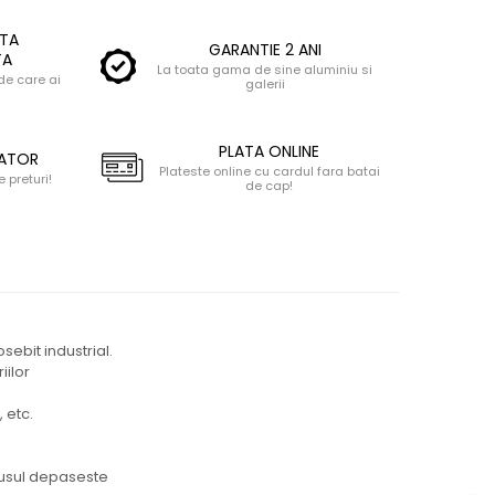
RTA
GARANTIE 2 ANI
TA
La toata gama de sine aluminiu si
de care ai
galerii
PLATA ONLINE
CATOR
Plateste online cu cardul fara batai
 preturi!
de cap!
ebit industrial.
iilor
 etc.
odusul depaseste