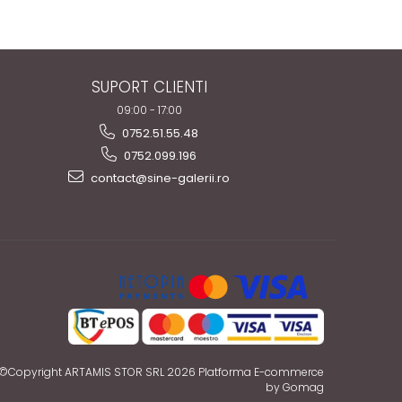
SUPORT CLIENTI
09:00 - 17:00
0752.51.55.48
0752.099.196
contact@sine-galerii.ro
©Copyright ARTAMIS STOR SRL 2026
Platforma E-commerce
by Gomag