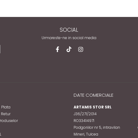
SOCIAL
Urmareste-ne in social media
DATE COMERCIALE
 Plata
ARTAMIS STOR SRL
e Retur
J36/271/2014
Produselor
RO33414971
Podgoriilor nr 5, intravilan
L
Mineri, Tulcea