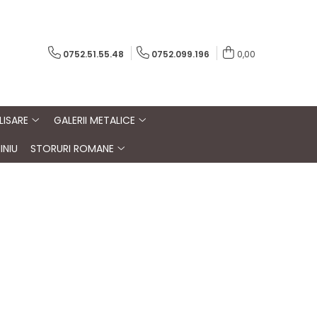
0752.51.55.48
0752.099.196
0,00
LISARE
GALERII METALICE
INIU
STORURI ROMANE