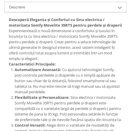
Descriere
Descoperă Eleganța și Confortul cu Sina electrica /
motorizata Somfy Movelite 35RTS pentru perdele și draperii
Experimentează o nouă dimensiune a confortului și luxului în
locuința ta cu Sina electrica / motorizata Somfy Movelite 35RTS
pentru perdele și draperii. Creat pentru a aduce tehnologie de
ultimă generație în designul interior, acest sistem inteligent îți
oferă controlul total asupra luminii și intimității într-un mod
simplu și elegant.
Caracteristici Principale:
Automatizare Avansată:
Cu ajutorul tehnologiei Somfy,
poți controla perdelele și draperiile cu o simplă apăsare de
buton sau chiar de la distanță, folosind smartphone-ul sau
tableta ta. Nu mai este nevoie să tragi manual sau să ajustezi
manual perdelele.
Flexibilitate și Personalizare:
Sina electrica / motorizata
Somfy Movelite 35RTS pentru perdele și draperii este
compatibilă cu o varietate largă de perdele și draperii ( pentru
sisteme de pana la 35 kg). Poți personaliza setările în funcție
de preferințele tale și de nevoile fiecărui spațiu din locuința ta.
Control Versatil:
Alege dintr-o varietate de modalități de
control, inclusiv intrerupator, telecomanda, funcția touch