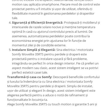
motion sau aplicația smartphone. Fiecare mod de control este
proiectat pentru a fi intuitiv și ușor de utilizat, oferindu-ți
flexibilitate maximă în gestionarea perdelelor și draperiilor
tale.
Siguranță și Eficiență Energetică:
Protejează-ți mobilierul și
interioarele de razele solare nocive și menține temperatura
optimă în casă cu ajutorul controlului precis al luminii. De
asemenea, automatizarea perdelelor poate contribui la
economisirea energiei prin ajustarea lor în funcție de
momentul zilei și de condițiile externe.
Instalare Simplă și Elegantă:
Sina electrica / motorizata
Somfy Movelite 35RTS pentru perdele și draperii este
proiectată pentru o instalare ușoară și fără probleme,
integrându-se perfect în orice design interior. Fie că preferi un
aspect modern sau clasic, acest sistem inteligent se va potrivi
perfect esteticii casei tale.
Transformă-ți casa cu Somfy:
Descoperă beneficiile confortului
și luxului la îndemâna ta cu Sina electrica / motorizata Somfy
Movelite 35RTS pentru perdele și draperii. Simplu de instalat,
ușor de utilizat și elegant în design, acest sistem inteligent este
alegerea perfectă pentru a aduce o notă de rafinament și
funcționalitate în locuința ta.
Alege Somfy Movelite 35RTS cu touch motion si garantie 5 ani și