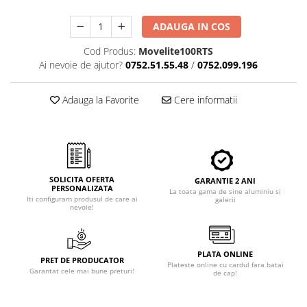
ADAUGA IN COS
Cod Produs:
Movelite100RTS
Ai nevoie de ajutor?
0752.51.55.48
/
0752.099.196
Adauga la Favorite
Cere informatii
SOLICITA OFERTA
GARANTIE 2 ANI
PERSONALIZATA
La toata gama de sine aluminiu si
Iti configuram produsul de care ai
galerii
nevoie!
PLATA ONLINE
PRET DE PRODUCATOR
Plateste online cu cardul fara batai
Garantat cele mai bune preturi!
de cap!