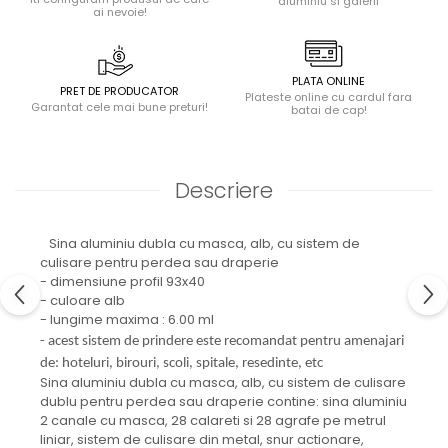
aluminiu si galerii
ai nevoie!
PLATA ONLINE
PRET DE PRODUCATOR
Plateste online cu cardul fara
Garantat cele mai bune preturi!
batai de cap!
Descriere
Sina aluminiu dubla cu masca, alb, cu sistem de
culisare pentru perdea sau draperie
- dimensiune profil 93x40
- culoare alb
- lungime maxima : 6.00 ml
- acest sistem de prindere este recomandat pentru amenajari
de: hoteluri, birouri, scoli, spitale, resedinte, etc
Sina aluminiu dubla cu masca, alb, cu sistem de culisare
dublu pentru perdea sau draperie contine: sina aluminiu
2 canale cu masca, 28 calareti si 28 agrafe pe metrul
liniar, sistem de culisare din metal, snur actionare,