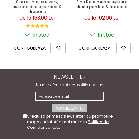
Sina cu masca, ivory,
Sina Danemarca culisare
culisare dubla perdea &
dubla perdea & draperie
draperie
de la 153,00 Lei
de la 102,00 Lei
In stoc
In stoc
CONFIGUREAZA
CONFIGUREAZA
NEWSLETTER
Nu rata ofertele si promotiile noastre
Vreau sa primesc newsletter cu promotiile
magazinului. Afla mai multe in
Politica de
Confidentialitate