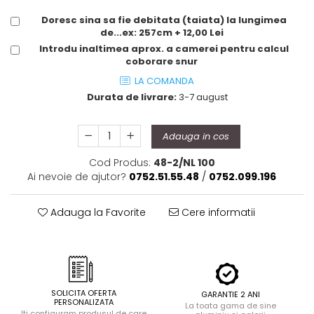
Doresc sina sa fie debitata (taiata) la lungimea
de...ex: 257cm + 12,00 Lei
Introdu inaltimea aprox. a camerei pentru calcul
coborare snur
LA COMANDA
Durata de livrare:
3-7 august
Adauga in cos
Cod Produs:
48-2/NL 100
Ai nevoie de ajutor?
0752.51.55.48
/
0752.099.196
Adauga la Favorite
Cere informatii
SOLICITA OFERTA
GARANTIE 2 ANI
PERSONALIZATA
La toata gama de sine
Iti configuram produsul de care