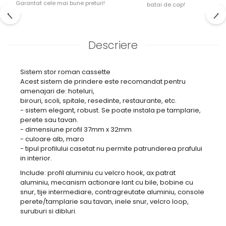
Garantat cele mai bune preturi!
batai de cap!
Descriere
Sistem stor roman cassette
Acest sistem de prindere este recomandat pentru
amenajari de: hoteluri,
birouri, scoli, spitale, resedinte, restaurante, etc.
- sistem elegant, robust. Se poate instala pe tamplarie,
perete sau tavan.
- dimensiune profil 37mm x 32mm
- culoare alb, maro
- tipul profilului casetat nu permite patrunderea prafului
in interior.
Include: profil aluminiu cu velcro hook, ax patrat
aluminiu, mecanism actionare lant cu bile, bobine cu
snur, tije intermediare, contragreutate aluminiu, console
perete/tamplarie sau tavan, inele snur, velcro loop,
suruburi si dibluri.