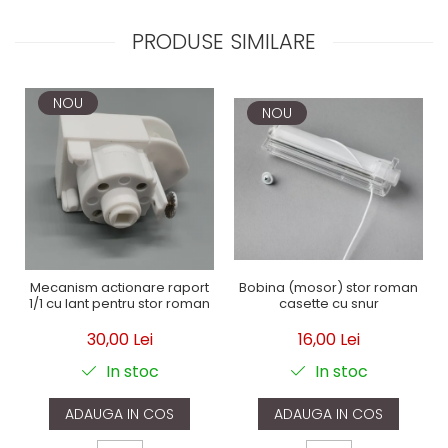
PRODUSE SIMILARE
NOU
NOU
Bobina (mosor) stor roman
Mecanism actionare raport
casette cu snur
1/1 cu lant pentru stor roman
16,00 Lei
30,00 Lei
In stoc
In stoc
ADAUGA IN COS
ADAUGA IN COS