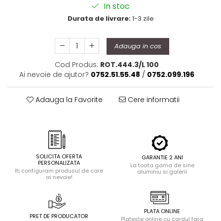
In stoc
Durata de livrare:
1-3 zile
Adauga in cos
Cod Produs:
ROT.444.3/L 100
Ai nevoie de ajutor?
0752.51.55.48
/
0752.099.196
Adauga la Favorite
Cere informatii
SOLICITA OFERTA
GARANTIE 2 ANI
PERSONALIZATA
La toata gama de sine
Iti configuram produsul de care
aluminiu si galerii
ai nevoie!
PLATA ONLINE
PRET DE PRODUCATOR
Plateste online cu cardul fara